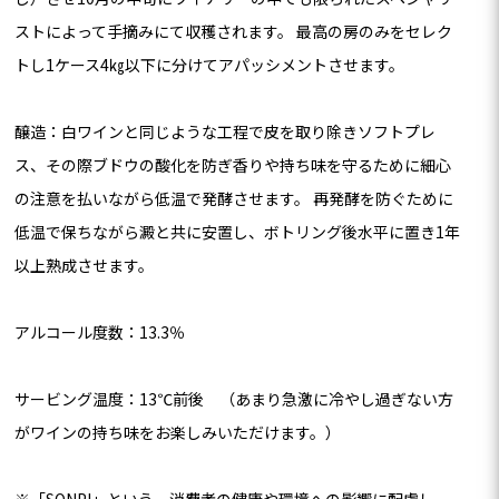
ストによって手摘みにて収穫されます。 最高の房のみをセレク
トし1ケース4㎏以下に分けてアパッシメントさせます。
醸造：白ワインと同じような工程で皮を取り除きソフトプレ
ス、その際ブドウの酸化を防ぎ香りや持ち味を守るために細心
の注意を払いながら低温で発酵させます。 再発酵を防ぐために
低温で保ちながら澱と共に安置し、ボトリング後水平に置き1年
以上熟成させます。
アルコール度数：13.3％
サービング温度：13℃前後 （あまり急激に冷やし過ぎない方
がワインの持ち味をお楽しみいただけます。）
※「SQNPI」という、消費者の健康や環境への影響に配慮し