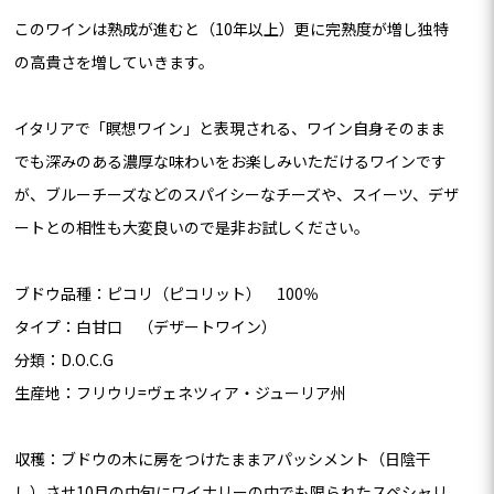
このワインは熟成が進むと（10年以上）更に完熟度が増し独特
の高貴さを増していきます。
イタリアで「瞑想ワイン」と表現される、ワイン自身そのまま
でも深みのある濃厚な味わいをお楽しみいただけるワインです
が、ブルーチーズなどのスパイシーなチーズや、スイーツ、デザ
ートとの相性も大変良いので是非お試しください。
ブドウ品種：ピコリ（ピコリット） 100％
タイプ：白甘口 （デザートワイン）
分類：D.O.C.G
生産地：フリウリ=ヴェネツィア・ジューリア州
収穫：ブドウの木に房をつけたままアパッシメント（日陰干
し）させ10月の中旬にワイナリーの中でも限られたスペシャリ