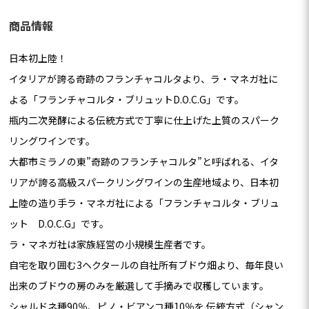
商品情報
日本初上陸！
イタリアが誇る奇跡のフランチャコルタより、ラ・マネガ社に
よる「フランチャコルタ・ブリュットD.O.C.G」です。
瓶内二次発酵による伝統方式で丁寧に仕上げた上質のスパーク
リングワインです。
大都市ミラノの東”奇跡のフランチャコルタ”と呼ばれる、イタ
リアが誇る高級スパークリングワインの生産地域より、日本初
上陸の造り手ラ・マネガ社による「フランチャコルタ・ブリュ
ット D.O.C.G」です。
ラ・マネガ社は家族経営の小規模生産者です。
自宅を取り囲む3ヘクタールの自社所有ブドウ畑より、毎年良い
出来のブドウの房のみを厳選して手摘みで収穫しています。
シャルドネ種90％、ピノ・ビアンコ種10％を 伝統方式（シャン