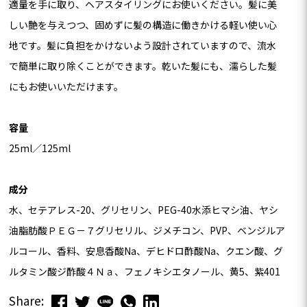
適量を手に取り、ヘアスタイリングにお使いください。髪に美
しい艶を与えつつ、固めずに髪の構造に働きかける軽い使い心
地です。髪に負担をかけないよう設計されていますので、流水
で簡単に取り除くことができます。乾いた髪にも、濡らした髪
にもお使いいただけます。
容量
25ml／125ml
成分
水、セテアレス-20、グリセリン、PEG-40水添ヒマシ油、ヤシ
油脂肪酸ＰＥＧ－７グリセリル、ジメチコン、PVP、ベンジルア
ルコール、香料、安息香酸Na、デヒドロ酢酸Na、クエン酸、グ
ルタミン酸ジ酢酸４Ｎａ、フェノキシエタノール、黄5、紫401
Share: