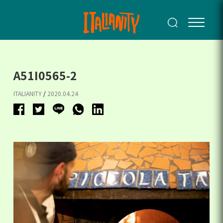
A51I0565-2
ITALIANITY
/
2020.04.24