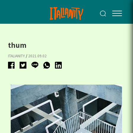
thum
ITALIANITY
/
2021.09.02