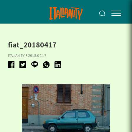
fiat_20180417
ITALIANITY
/
2018.04.17