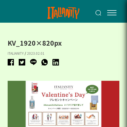
KV_1920×820px
ITALIANITY
/
2023.02.01