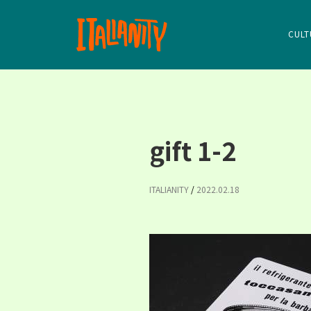
CULT
gift 1-2
ITALIANITY
/
2022.02.18