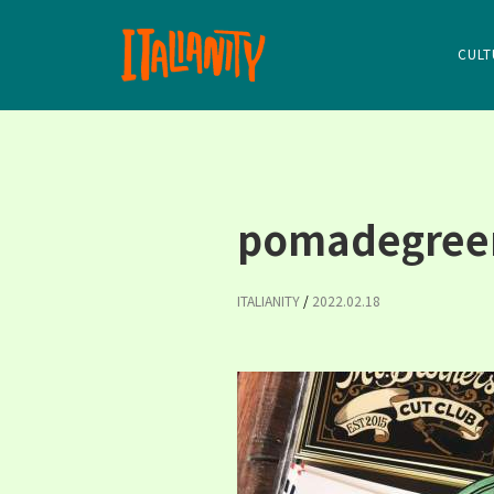
CULT
pomadegree
ITALIANITY
/
2022.02.18