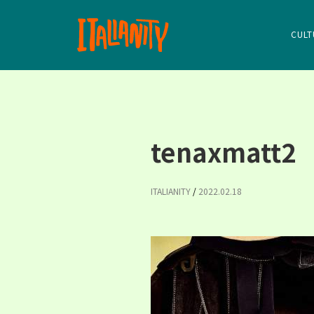
CULT
tenaxmatt2
ITALIANITY
/
2022.02.18