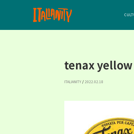
CULT
tenax yellow
ITALIANITY
/
2022.02.18