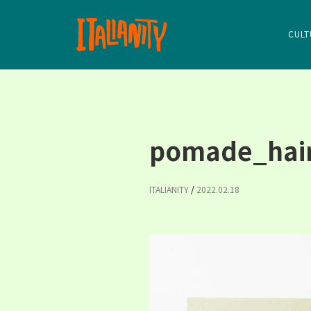
CULT
pomade_hai
ITALIANITY
/
2022.02.18