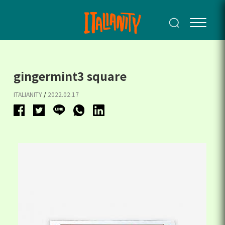
gingermint3 square
ITALIANITY
/
2022.02.17