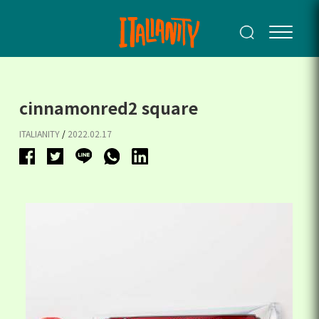
cinnamonred2 square
ITALIANITY
/
2022.02.17