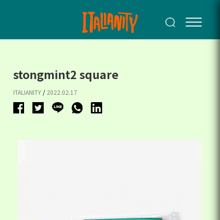
stongmint2 square
ITALIANITY
/
2022.02.17