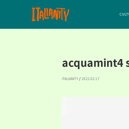
CULT
acquamint4 
ITALIANITY
/
2022.02.17