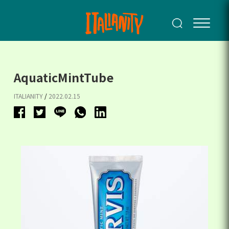
AquaticMintTube
ITALIANITY
/
2022.02.15