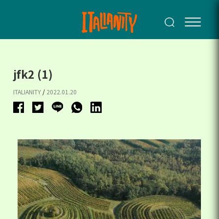
jfk2 (1)
ITALIANITY
/
2022.01.20