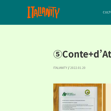
CULT
⑤Conte+d’At
ITALIANITY
/
2022.01.20