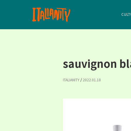
CULT
sauvignon b
ITALIANITY
/
2022.01.18