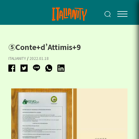
⑤Conte+d’Attimis+9
ITALIANITY
/
2022.01.18