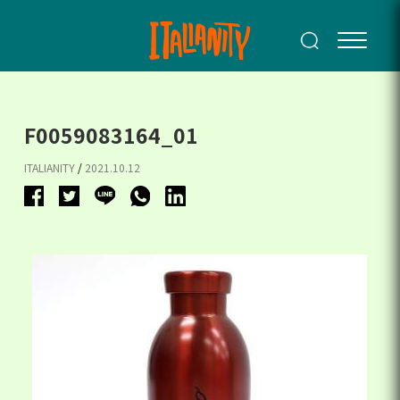
F0059083164_01
ITALIANITY
/
2021.10.12