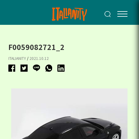
F0059082721_2
ITALIANITY
/
2021.10.12