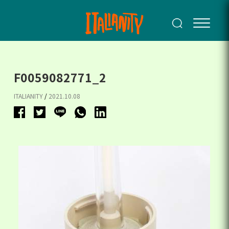
F0059082771_2
ITALIANITY
/
2021.10.08