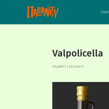
CULT
Valpolicella
ITALIANITY
/
2019.08.07