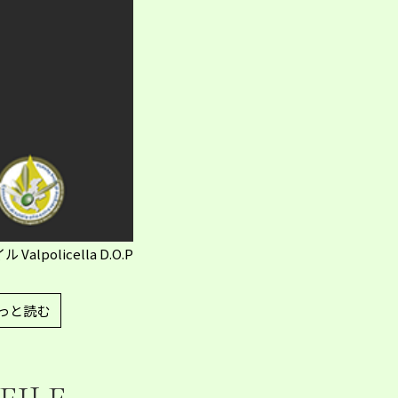
policella D.O.P
っと読む