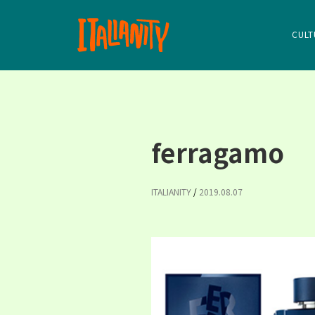
CULT
ferragamo
ITALIANITY
/
2019.08.07