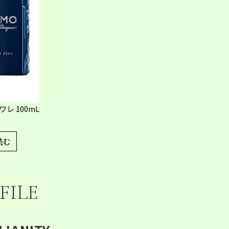
レ 100mL
読む
FILE