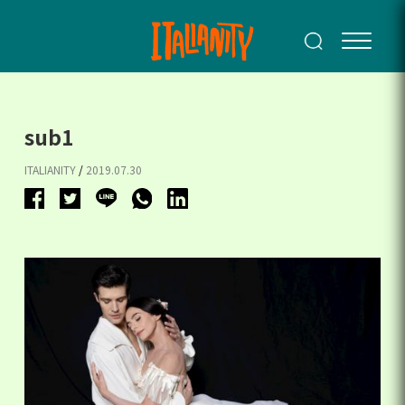
sub1
ITALIANITY
/
2019.07.30