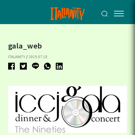
gala_web
ITALIANITY
/
2019.07.18