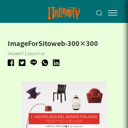
ImageForSitoweb-300×300
ITALIANITY
/
2019.07.03