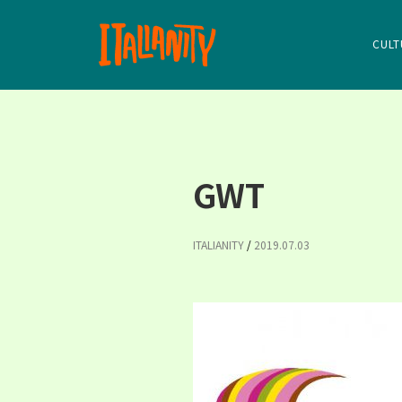
CULT
GWT
ITALIANITY
/
2019.07.03